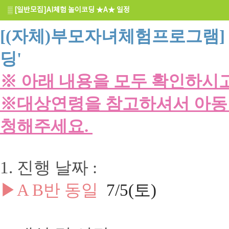
▒
[일반모집]AI체험 놀이코딩 ★A★ 일정
[(자체)부모자녀체험프로그램]
딩'
※ 아래 내용을 모두 확인하시
※대상연령을 참고하셔서 아동이
청해주세요.
1. 진행 날짜 :
▶A B반 동일
7
/5(토)