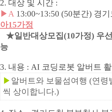
2. 대상 및 시간 :
▶A
13:00~13:50 (50분간) 
아15가정
★일반대상모집(10가정) 우
능
3. 내용 : AI 코딩로봇 알버트
▶
알버트와 보물섬여행 (연령
씩 상이합니다.)