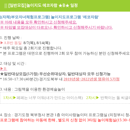
▒
[일반모집]놀이지도 에코자람 ★B★ 일정
[
(자체)부모자녀체험프로그램] 놀이지도프로그램 '에코자람'
※ 아래 내용을 모두 확인하시고 신청해주세요.
※ 타임별 모집대상이 다르오니, 확인하시고 신청해주시기 바랍니다.
1. 진행 날짜 :
▶A B반 동일
8
/7(목),
8
/14(목)
* 매주 목요일 총 2회기로 진행합니다.
* 본 프로그램은 대면으로 진행하며 2회 모두 참여 가능하신 분만 신청해주세요
2. 대상 및 시간 :
▶B
★일반대상모집(5가정) 우선순위대상자, 일반대상자 모두 신청가능
* 16:50~17:30 (40분간) 경기도북부 내
2019년생~2022년생 영유아 5가정
3. 내용 : 그림책을 이용한 환경예술놀이
1차시▶
페페는 너무 더워(내가 만드는 아이스팩)
2차시
▶
반짝이는 돌 씨글
4. 장소 : 경기도청 북부청사 본관 1층 아이사랑놀이터 프로그램실 (의정부시 청
프로그램에 참여하는 아동에 한해 ,
별도의 신청 없이 3타임 놀이체험실(15:30~1