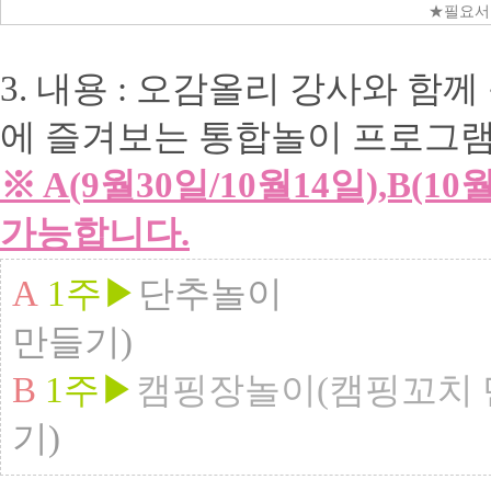
★필요서
3. 내용 : 오감올리 강사와 함께
에 즐겨보는 통합놀이 프로그
※ A(9월30일/10월14일),B(
가능합니다.
A
1주▶
단추놀이
만들기)
B
1주▶
캠핑장놀이(캠핑꼬치 
기)