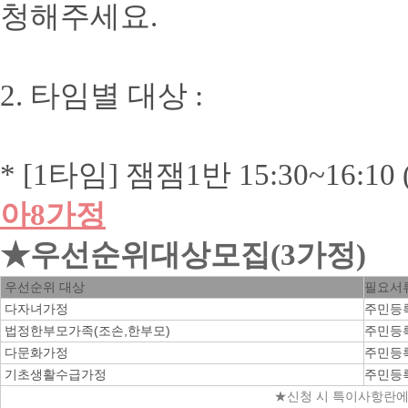
청해주세요.
2. 타임별 대상 :
* [1타임] 잼잼1반 15:30~16:
아8가정
★우선순위대상모집(3가정)
우선순위 대상
필요서
다자녀가정
주민등
법정한부모가족(조손,한부모)
주민등
다문화가정
주민등
기초생활수급가정
주민등
★신청 시 특이사항란에 