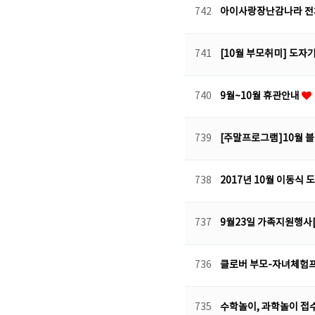
742
아이사랑장난감나라 전체
741
[10월 부모취미] 도
740
9월~10월 휴관안내
739
[주말프로그램]10월 
738
2017년 10월 이동식
737
9월23일 가족지원행사
736
클로버 부모-자녀체험
735
수학놀이, 과학놀이 접