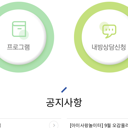
공지사항
램
[아이사랑놀이터] 9월 오감올