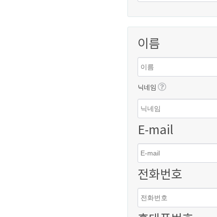
용하는 곳을 말하
4. 탈퇴(해지):
이름
제 3조(약관의
1. 본약관은 이
생할 경우 변경할
닉네임
2. 아이사랑놀이
명시하여 현행 약
자 전일까지 공지
E-mail
3. 이용자가 변경
을 해지할 수 있
비스를 이용할 경
전화번호
제 4조(서비스
1. 이용자로 가입