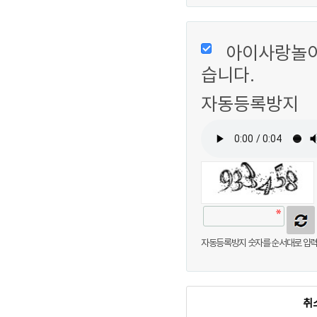
평일 : 1
2타
3타
아이사랑놀이
토요일 : 1
습니다.
놀이실
자동등록방지
※점심시간
※휴관 :
※예약방법
시간당 정
대상 : 
프로그램실
이용일 :
신청방법 
자동등록방지 숫자를 순서대로 입력
대상 : 
상담실
이용일 :
신청방법 
취