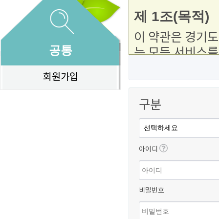
제 1조(목적)
이 약관은 경기
공통
는 모든 서비스를
권리, 의무, 책
회원가입
제 2조(정의)
구분
본 약관에서 사용
1. "이용자"란
경기도북부육아종
아이디
한다.
2. "이용자"이
홈페이지 이용자등
비밀번호
는 자를 말한다.
3. "아이사랑놀