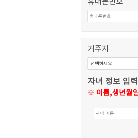
휴대폰번호
요청하는 제반정보
2. 이용자 가입은
증(실명확인) 조
거주지
제 5조(이용자
1. 가입 시 이용
따라 이용자정보
자녀 정보 입
2. 홈페이지 이용
※
이름,생년월
환불되지 않는다
3. 시설이용 비용
구분
대상 : 