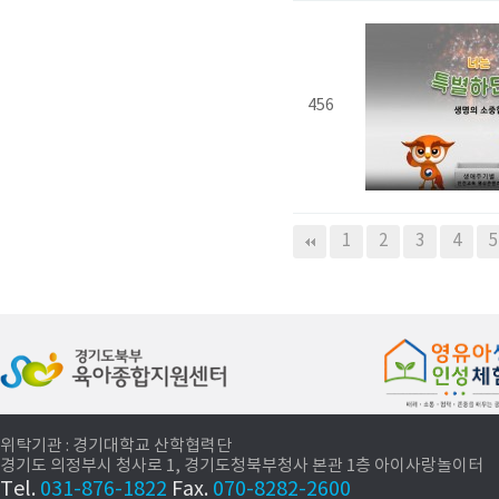
456
다음
맨끝
1
2
3
4
5
위탁기관 : 경기대학교 산학협력단
경기도 의정부시 청사로 1, 경기도청북부청사 본관 1층 아이사랑놀이터
Tel.
031-876-1822
Fax.
070-8282-2600