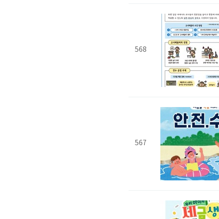
568
567