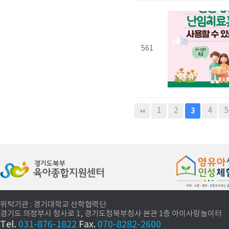
561
다음
맨끝
1
2
4
5
3
위탁기관 : 경기대학교 산학협력단
경기도 의정부시 청사로 1, 경기도청북부청사 본관 1층 아이사랑놀이터
Tel.
031-876-1822
Fax.
070-8282-2600